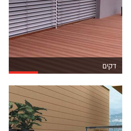
הדקים הסינטטיים של סופר דק מותאמים במיוחד לאקלים
הישראלי הקשה ולכן בעת היצור מוספים להם נוגדי UV כנגד
השמש מה שגורם לעמידותם בפני כתמים, דהייה וחום.
בנוסף הדק הסינטטי הוא בעל עמידות גבוהה כנגד אש,
מזיקים ולחות, ובעל משטח ייחודי מונע החלקה anti-
slippery שמתאימה במיוחד לבריכות שחייה.
אנחנו בסופר דק גאים להיות הראשונים והיחידים בישראל
דקים
שמייבאים את הדור ה – 3 של הדקים הסינטטיים. הדור ה –
3 הוא מוצר מוגן פטנט בעל טקסטורת תלת מימד ומראה
אמיתי של עץ טבעי.
הדקים האקולוגיים שלנו מותאמים במיוחד לשוק הישראלי
ובנוסף להוספת נוגדי קרינה שמונעים התחממות ודהייה
דאגנו להביא לכם דקים מלאים, מחומר אחיד, חזקים
ועמידים ללא חריצים או ציפוי פלסטיק, בעלי יכולת נשיאת