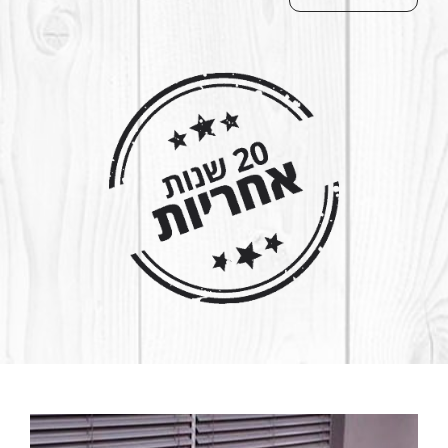
דורשים תחזוקה שוטפת בעלות גבוהה שבלעדיה (ולפעמים
גם איתה) יש ריקבון ובלאי מהיר של מוצרי העץ.
אצלנו בחברת סופר דק אנחנו מתמחים בייבוא של דקים
סינטטיים, חיפויי קיר דמויי עץ ושאר מוצרים אקולוגיים
סינטטיים, ידידותיים לסביבה, דמויי עץ ללא תחזוקה וללא
עלות נוספת.
כל המוצרים שלנו בסופר דק הם ידידותיים לסביבה ועשויים
מחומרים ממוחזרים.
הדקים הסינטטיים שלנו עשויים מחומר שנקרא WPC שהוא
תרכובת של 60 אחוז שבבי עץ ופלסטיק ממוחזר. בהבדל
מדקים סינטטיים שונים בשוק בעלי מראה פלסטיקי וציפוי
חלקי וזול הדקים הייחודיים של סופר דק עשויים מקשה אחת
איכותית ומלאה, בעלת מראה יוקרתי של עץ טבעי ששומר
על יופיו לאורך שנים ארוכות.