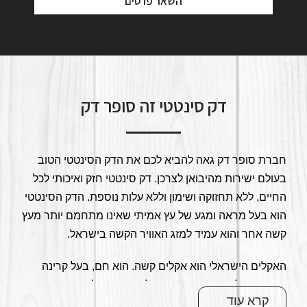
השאר פרטים
דק סינטטי זה סופר דק
חברת סופר דק גאה להביא לכם את הדק הסינטטי הטוב
בעולם ישירות מהיבואן לצרכן. דק סינטטי חזק ואיכותי לכל
החיים, ללא תחזוקה ושימון וללא עלות נוספת. הדק הסינטטי
הוא בעל מראה ומגע של עץ אמיתי שאינו מתחמם יותר מעץ
קשה אחר והוא עמיד למזג האוויר הקשה בישראל.
האקלים הישראלי הוא אקלים קשה. הוא חם, בעל קרינה
חזקה ועם לחות גבוהה, דבר שלא מאפשר למוצרי עץ
קרא עוד
להחזיק זמן רב. דקים, פרגולות ושאר מוצרים עשויים עץ מלא