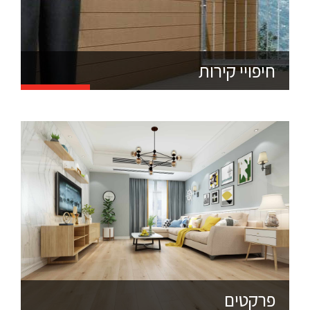
משקל מאד גבוהה ללא חשש מסדקים או הישברות של
הדק.
בסופר דק אנחנו מאמינים שאסור להתפשר על איכות
חיפויי קירות
החומרים ממנו עשוי הדק ולכן אצלנו הדקים עשויים חומרים
מלאים ואחידים בדיוק כמו עץ טבעי ואינם מצופים בשכבת
פלסטיק או חלולים, כי אצלנו איכות המוצר היא מעל הכל..
כמו כל סדרת המוצרים שלנו גם הדק הסינטטי, חיפויי הקיר,
הספסלים והגדרות עשויים כולם מאותו חומר WPC איכותי
ואקולוגי בעל עמידות גבוהה לקרינה ולאש ומחזיק שנים
ארוכות ללא צורך בתחזוקה.
התקנת הדקים הסינטטיים נעשית בשיטה נסתרת ללא
ברגים וללא קידוחים מה שמשאיר את הדק שלכם שלם ויפה
וכמשטח אחיד ללא חורים וברגים נראים לעין.
פרקטים
דקים אקולוגיים סינטטיים זאת המומחיות שלנו.