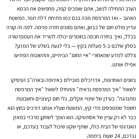
הערב התחילה לנשב, אתם שופכים קפה, מחפשים את הכסא
האהוב – ואז המרפסת מכה בכם כמו פתיחת דלת תנור. המשטח
עדיין פולט חום של כבשן, ואתם נסוגים חזרה פנימה. למה זה קורה
בכלל, ואיך בחירה חכמה בחומרים יכולה להוריד את הטמפרטורה
בסלון שלכם ב-5 מעלות בקיץ — בלי לגעת בשלט של המזגן?
צללנו למדע שמאחורי "איי החום" הביתיים, והתשובות הפתיעו
אפילו אותנו.
בשנים האחרונות, אדריכלים מובילים באירופה ובארה"ב הפסיקו
לשאול "איך המרפסת נראית" והתחילו לשאול "איך המרפסת
מתנהגת". בעידן של שינויי אקלים, גלי חום קיצוניים וחשבונות
חשמל שמטפסים מדי קיץ, המשטח שעליו אנחנו דורכים בחוץ הוא
כבר לא רק עניין של אסתטיקה. הוא הופך לשחקן מרכזי במאזן
האנרגטי של הבית כולו, שותף שקט שיכול לעבוד בעדכם, או
נגדכם, 24 שעות ביממה.